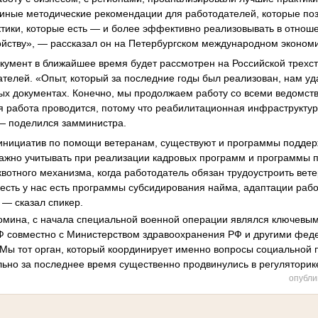
иные методические рекомендации для работодателей, которые поз
ктики, которые есть — и более эффективно реализовывать в отнош
ойству», — рассказал он на Петербургском международном эконо
окумент в ближайшее время будет рассмотрен на Российской трехс
ателей. «Опыт, который за последние годы был реализован, нам уд
ных документах. Конечно, мы продолжаем работу со всеми ведомств
 работа проводится, потому что реабилитационная инфраструктур
 — поделился замминистра.
 инициатив по помощи ветеранам, существуют и программы поддер
важно учитывать при реализации кадровых программ и программы 
вотного механизма, когда работодатель обязан трудоустроить ве
 есть у нас есть программы субсидирования найма, адаптации рабо
— сказал спикер.
омина, с начала специальной военной операции являлся ключевы
Ф совместно с Министерством здравоохранения РФ и другими фе
«Мы тот орган, который координирует именно вопросы социальной 
льно за последнее время существенно продвинулись в регуляторик
опубли