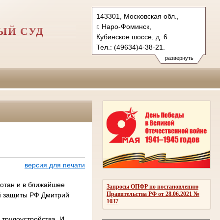
143301, Московская обл.,
г. Наро-Фоминск,
ЫЙ СУД
Кубинское шоссе, д. 6
Тел.: (49634)4-38-21.
nfgvs.mo@sudrf.ru
развернуть
версия для печати
отан и в ближайшее
Запросы ОПФР по постановлению
Правительства РФ от 28.06.2021 №
ой защиты РФ Дмитрий
1037
 трудоустройства. И