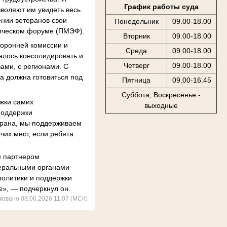
График работы суда
воляют им увидеть весь
ении ветеранов свои
Понедельник
09.00-18.00
мическом форуме (ПМЭФ).
Вторник
09.00-18.00
торонней комиссии и
Среда
09.00-18.00
алось консолидировать и
Четверг
09.00-18.00
ами, с регионами. С
а должна готовиться под
Пятница
09.00-16.45
Суббота, Воскресенье -
жки самих
выходные
поддержки
терана, мы поддерживаем
чих мест, если ребята
м партнером
деральными органами
политики и поддержки
е», — подчеркнул он.
ковано 08.06.2026 11:07 (МСК)