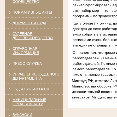
СООБЩЕСТВО
сейчас сформировали ед
этот набор мер — те пра
НОРМАТИВНЫЕ АКТЫ
программы по трудоустр
ДОКУМЕНТЫ СУДА
Как уточнил Лигомина, д
доведен до всех работод
СУДЕБНОЕ
емко собрать в этих еди
ДЕЛОПРОИЗВОДСТВО
регионами очень большая
эти единые стандарты»,
СПРАВОЧНАЯ
Он напомнил, что кроме
ИНФОРМАЦИЯ
работодателей. «Очень 
работодателей. Помимо к
ПРЕСС-СЛУЖБА
самого работодателя. То
УПРАВЛЕНИЕ СУДЕБНОГО
имеют тяжелые травмы», 
ДЕПАРТАМЕНТА
Минтруд РФ, отметил Лиг
Министерства обороны Р
СУДЫ СУБЪЕКТА РФ
исполнительной власти. 
ветеранов. Мы действите
МУНИЦИПАЛЬНЫЕ
ОРГАНЫ ВЛАСТИ
ВАКАНСИИ