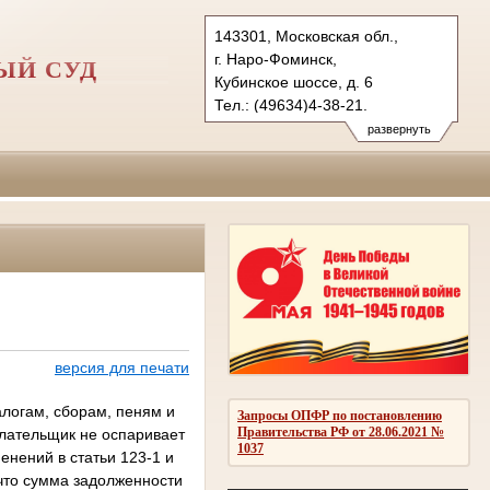
143301, Московская обл.,
г. Наро-Фоминск,
ЫЙ СУД
Кубинское шоссе, д. 6
Тел.: (49634)4-38-21.
nfgvs.mo@sudrf.ru
развернуть
версия для печати
логам, сборам, пеням и
Запросы ОПФР по постановлению
Правительства РФ от 28.06.2021 №
плательщик не оспаривает
1037
енений в статьи 123-1 и
что сумма задолженности