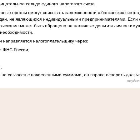
ицательное сальдо единого налогового счета.
говые органы смогут списывать задолженности с банковских счетов
ждан, не являющихся индивидуальными предпринимателями. Если с
взыскание может быть обращено на наличные деньги и личное иму
 необходимости.
и направляется налогоплательщику через:
те ФНС России;
.
 не согласен с начисленными суммами, он вправе оспорить долг че
опубли